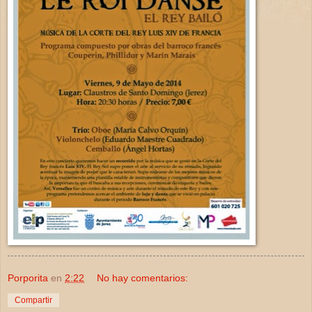
Porporita
en
2:22
No hay comentarios:
Compartir